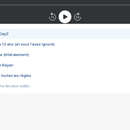
 DayZ
 a 13 ans (et vous l'avez ignoré)
e (littéralement)
im Rayan
 toutes les règles
s les jeux vidéo
us choquant de Rockstar ? - Le scandale BULLY
e plus moche de Steam
du RÊVE tourne au CAUCHEMAR
pendant 8 heures